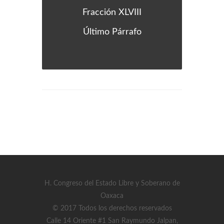
Fracción XLVIII
Último Párrafo
H. Congreso del Estado Libre y Soberano de
Oaxaca
© 2017 Todos los derechos reservados
Calle 14 Oriente #1 San Raymundo Jalpan,