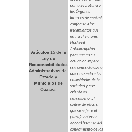
por la Secretaría o
los Órganos
internos de control,
conforme a los
lineamientos que
emita el Sistema
Nacional
Anticorrupción,
Artículos 15 de la
para que en su
Ley de
actuación impere
Responsabilidades
una conducta digna
Administrativas del
que responda a las
Estado y
necesidades de la
Municipios de
sociedad y que
Oaxaca.
oriente su
desempeño. El
código de ética a
que se refiere el
párrafo anterior,
deberá hacerse del
conocimiento de los