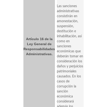
Las sanciones
administrativas
consistirán en
amonestación,
suspensión,
destitución e
inhabilitación, así
Artículo 16 de la
como en
Ley General de
sanciones
Responsabilidades
económicas que
Administrativas.
deberán tomar en
consideración los
daños y perjuicios
patrimoniales
causados. En los
casos de
corrupción la
sanción
económica
considerará
además los