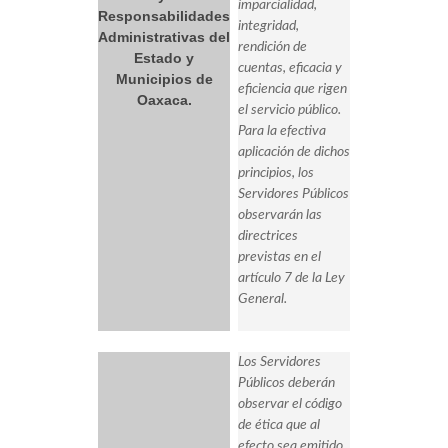
imparcialidad,
Responsabilidades
integridad,
Administrativas del
rendición de
Estado y
cuentas, eficacia y
Municipios de
eficiencia que rigen
Oaxaca.
el servicio público.
Para la efectiva
aplicación de dichos
principios, los
Servidores Públicos
observarán las
directrices
previstas en el
artículo 7 de la Ley
General.
Los Servidores
Públicos deberán
observar el código
de ética que al
efecto sea emitido