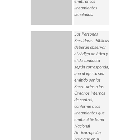
emitirán los
lineamientos
señalados.
Las Personas
Servidoras Públicas
deberán observar
el código de ética y
el de conducta
según corresponda,
que al efecto sea
emitido por las
Secretarías o los
Órganos internos
de control,
conforme a los
lineamientos que
emita el Sistema
Nacional
Anticorrupción,
para que en su