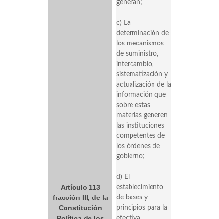
generan;
c) La
determinación de
los mecanismos
de suministro,
intercambio,
sistematización y
actualización de la
información que
sobre estas
materias generen
las instituciones
competentes de
los órdenes de
gobierno;
d) El
Artículo 113
establecimiento
fracción III, de la
de bases y
Constitución
principios para la
Política de los
efectiva