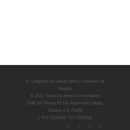
H. Congreso del Estado Libre y Soberano de
Oaxaca
© 2017 Todos los derechos reservados
Calle 14 Oriente #1 San Raymundo Jalpan,
Oaxaca, C.P. 71248
951 5020400, 951 5020200