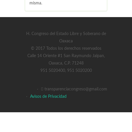
misma.
H. Congreso del Estado Libre y Soberano de
Oaxaca
© 2017 Todos los derechos reservados
Calle 14 Oriente #1 San Raymundo Jalpan,
Oaxaca, C.P. 71248
951 5020400, 951 5020200
·
transparenciacongreso@gmail.com
·
Avisos de Privacidad