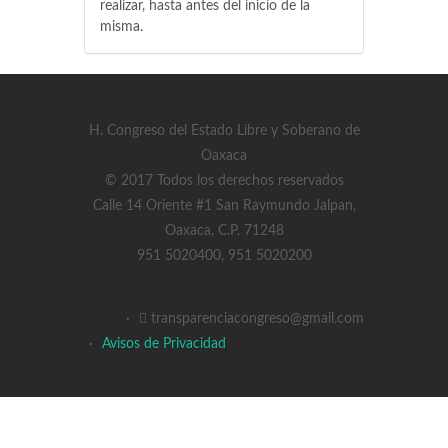
realizar, hasta antes del inicio de la
misma.
H. Congreso del Estado Libre y Soberano de
Oaxaca
© 2017 Todos los derechos reservados
Calle 14 Oriente #1 San Raymundo Jalpan,
Oaxaca, C.P. 71248
951 5020400, 951 5020200
·
transparenciacongreso@gmail.com
·
Avisos de Privacidad