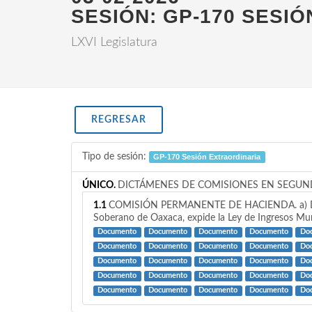
SESIÓN: GP-170 SESI
LXVI Legislatura
REGRESAR
Tipo de sesión:
GP-170 Sesión Extraordinaria
ÚNICO.
DICTÁMENES DE COMISIONES EN SEGUN
1.1
COMISIÓN PERMANENTE DE HACIENDA. a) Dictáme
Soberano de Oaxaca, expide la Ley de Ingresos Muni
Documento
Documento
Documento
Documento
Do
Documento
Documento
Documento
Documento
Do
Documento
Documento
Documento
Documento
Do
Documento
Documento
Documento
Documento
Do
Documento
Documento
Documento
Documento
Do