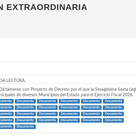
ÓN EXTRAORDINARIA
DA LECTURA.
nes con Proyecto de Decreto por el que la Sexagésima Sexta Legisla
cipales de diversos Municipios del Estado para el Ejercicio Fiscal 2026.
cumento
Documento
Documento
Documento
Documento
Documento
cumento
Documento
Documento
Documento
Documento
Documento
cumento
Documento
Documento
Documento
Documento
Documento
cumento
Documento
Documento
Documento
Documento
Documento
cumento
Documento