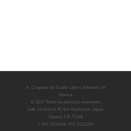
H. Congreso del Estado Libre y Soberano de
Oaxaca
© 2017 Todos los derechos reservados
Calle 14 Oriente #1 San Raymundo Jalpan,
Oaxaca, C.P. 71248
951 5020400, 951 5020200