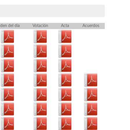
den del día
Votación
Acta
Acuerdos